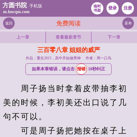
方圆书院
手机版
临时
登录
注册
书架
m.hncqm.com
免费阅读
返回
菜单
上一章
查看最新章节
下一章
三百零八章 姐姐的威严
作品：重生2015，高中开始做男神
作者：周一口鸟
如果本章错误，请点击
报错
10秒纠正
　　周子扬当时拿着皮带抽李初
美的时候，李初美还出口说了几
句不可以。
　　可是周子扬把她按在桌子上