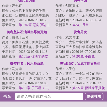
佣兵我为王
奶爸学园
作者：严七官
作者：剑沉黄海
简介：如果你不在餐桌旁坐着，
简介：娱乐圈大拿、著名金牌编
那么就一定在餐桌上的菜单里躺
剧张叹，继承了一所只在深夜营
着。如果你一无所有，那么你的
更新时间：2026-08-07 21:18:38
业的幼儿园，想关关不了，因为
更新时间：2026-08-06 05:14:54
命就是你唯一的...
最新章节：
第1802章 恶向胆边生
小朋友实在太可...
最新章节：
3484、寻常
美利坚从石油滋生霉菌开始
饮食男女
作者：白色十三号
作者：武文弄沫
简介：你家有石油，你家就是我
简介：一大爷后事难断二大爷当
的家。米国佬是强盗，脸上笑嘻
官吃饭三大爷精打细算秦淮茹脸
嘻，背后挂大刀，见到好东西，
更新时间：2026-08-07 08:11:13
蛋好看何雨柱打架做饭娄晓娥难
更新时间：2026-08-07 00:01:32
什么都想要，要...
最新章节：
第181章 你唐宁的立
逃大院李学武一...
最新章节：
第391章 小白兔
场，就是我詹姆斯的立场
御梦行者：风水师白鸦
梦回1997，我成了网文鼻祖
作者：马介甫
作者：木子心
简介：毕业即失业的商沐尘，跟
简介：曹胜，一个写网文的老扑
着四叔学看风水，诨号“白鸦”，在
街，回到了年。这一年，网文还
京城贵胄圈子混得风生水起，迎
更新时间：2026-08-07 02:48:06
没出现，他有机会做网文鼻祖。
更新时间：2026-08-07 03:07:27
娶白富美，...
最新章节：
第281章 子不语（一）
这个诱惑对他来...
最新章节：
第822章 曹胜辣手摧花
莫装逼，装逼遭暴击
书名：