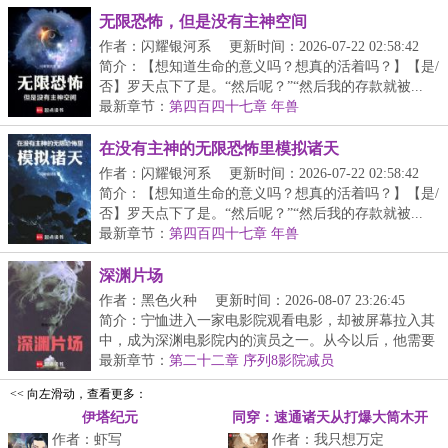
无限恐怖，但是没有主神空间
作者：闪耀银河系
更新时间：2026-07-22 02:58:42
简介：【想知道生命的意义吗？想真的活着吗？】【是/
否】罗天点下了是。“然后呢？”“然后我的存款就被...
最新章节：
第四百四十七章 年兽
在没有主神的无限恐怖里模拟诸天
作者：闪耀银河系
更新时间：2026-07-22 02:58:42
简介：【想知道生命的意义吗？想真的活着吗？】【是/
否】罗天点下了是。“然后呢？”“然后我的存款就被...
最新章节：
第四百四十七章 年兽
深渊片场
作者：黑色火种
更新时间：2026-08-07 23:26:45
简介：宁恤进入一家电影院观看电影，却被屏幕拉入其
中，成为深渊电影院内的演员之一。从今以后，他需要
不...
最新章节：
第二十二章 序列8影院减员
<< 向左滑动，查看更多：
伊塔纪元
同穿：速通诸天从打爆大筒木开
作者：虾写
作者：我只想万定
始