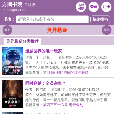
方圆书院
手机版
临时
登录
注册
书架
m.hncqm.com
书名：
灵异悬疑
返回
菜单
灵异悬疑分类推荐
漫威世界的唯一玩家
作者：十一只豆丁
更新时间：2026-08-07 03:06:20
简介：为了千万奖金，杜牧正在通关着一款名为“漫威
世界”的大型虚拟游戏。殊不知在游戏开始时，他已经
穿...
最新章节：
第434章 封印空间的红色眼睛
同时穿越：全员杂鱼？
作者：废宅名
更新时间：2026-08-07 01:33:25
简介：林如海穿越了，却同时穿越了诸天万界，但他穿
越的身份，每一个都是杂鱼。就连同时穿越的金手指，
也...
最新章节：
第四百五十六章 邪帝舍利