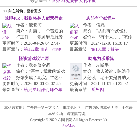
最新章节：
番外 终究要长大的小孩
<< 向左滑动，查看更多：
战锤40k，我欧格林人诸天行走
从前有个妖怪村
作者：簸箕街
作者：儒娓
简介：谢庸，一个苦逼的
简介：“从前有个妖怪村，
打工仔，一觉睡醒后就发
妖怪村里有个人……”流传
更新时间：2026-04-26 04:27:47
现自己竟然待在了牢里，
更新时间：2024-12-10 16:38:17
于都市的传说，是历史？
最新章节：
但这可不是一般的牢
第152章 血肉与齿轮
最新章节：
还是预言？姜圆在十岁生
第101章：解决
里……至于为什...
日时，...
怪谈游戏设计师
助鬼为乐系统
作者：我会修空调
作者：左断手
简介：“医生，我做的游戏
简介：救人被讹，陈浩仰
好像变成了现实。”“这不
天怒吼：老子要是再助人
更新时间：2026-02-03 02:02:55
挺好吗？现在人们工作压
更新时间：2021-11-01 23:25:02
为乐，就让雷劈死。叮
最新章节：
力那么大，你却能够摆脱
给兄弟姐妹们拜个早
最新章节：
咚：助鬼为乐系统启动。
番外四
年
这些，...
……在哥的眼...
本站若有图片广告属于第三方接入，非本站所为，广告内容与本站无关，不代表
本站立场，请谨慎阅读。
Copyright © 2020 方圆书院 All Rights Reserved.kk
SiteMap