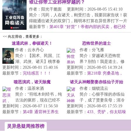
谁让你带工业邪神穿越的？
作者：阳光干脆面
更新时间：2026-08-05 15:41:10
简介：泻药，人在诸天，刚受打击，我要回家告状！获
得能通往诸天的双穿门，顾明本打算在异世界打下一片
大...
最新章节：
第401章 “好货”！帝都内部的买卖，都已经
这么猖獗了吗？！
<< 向左滑动，查看更多：
速通武林，拳镇诸天！
恐怖世界的道士
作者：云水丹心
作者：分飞雁
简介：【国术、民国、江
简介：穿越诸天恐怖世
湖、武侠、诸天】桃李春
界？别怕！我是道士。修
更新时间：2026-08-01 15:40:16
风一杯酒，江湖夜雨十年
更新时间：2026-08-05 14:39:24
道抓鬼、镇尸降妖，斩诸
最新章节：
灯。！陈湛跨越百年，身
完结感言！！！
最新章节：
天妖魔鬼怪。炼丹符箓、
第218章 穷桑圣地，
入风起云涌...
鲸吞天下
仙神道果，修...
噬恶演武，诸天除魔
诸天从神雕娶妻赤练仙子开始
作者：温茶米酒
作者：烟锁流云
简介：“符纸木剑经书，纯
简介：心狠手辣的赤练仙
古法的驱邪，现在已经不
子，成了贤妻良母；清冷
更新时间：2026-08-07 11:56:50
吃香了，就算术士出门，
更新时间：2026-08-05 17:55:19
如仙的小龙女，也变得活
最新章节：
都得带个二百斤的香炉防
第4章 通背神王养生
最新章节：
泼可爱。还有杨过……看
433、秃驴，你太聒噪
拳，剑圣因何灭天池（4400单
身，你不...
了！
着自家这个...
更）
灵异悬疑周推荐榜