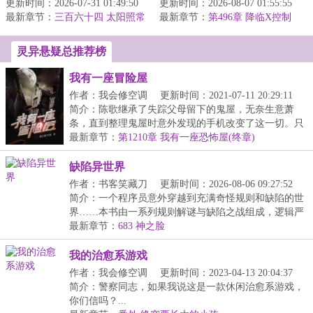
更新时间：2026-07-31 01:49:50
落地天龙世界，捡到野生
更新时间：2026-08-07 01:55:55
太监目前已经确定会涉及
最新章节：
童姥，武技一点就通，心
三百六十四 太阳照常
最新章节：
的世界分别是《海贼》、
第496章 降临X控制
升起（大结局）
法一看就明...
（斗破）
《斗破》、...
灵异悬疑总推荐榜
我有一座冒险屋
作者：我会修空调
更新时间：2021-07-11 20:29:11
简介：陈歌继承了失踪父母留下的鬼屋，无奈生意萧
条，直到整理鬼屋时意外发现的手机改变了这一切。只
要完...
最新章节：
第1210章 我有一座恐怖屋(终章)
缺陷异世界
作者：书客笑藏刀
更新时间：2026-08-06 09:27:52
简介：一个程序员意外穿越到充满奇怪规则和缺陷的世
界……本书由一系列规则解谜与缺陷之战组成，逻辑严
密...
最新章节：
683 神之脸
我的治愈系游戏
作者：我会修空调
更新时间：2023-04-13 20:04:37
简介：警察同志，如果我说这是一款休闲治愈系游戏，
你们信吗？...