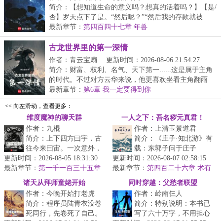
简介：【想知道生命的意义吗？想真的活着吗？】【是/
否】罗天点下了是。“然后呢？”“然后我的存款就被...
最新章节：
第四百四十七章 年兽
古龙世界里的第一深情
作者：青云宝扇
更新时间：2026-08-06 21:54:27
简介：财富、权利、名气、天下第一......这是属于主角
的时代。不过对方云华来说，他更喜欢坐看主角翻雨
覆...
最新章节：
第6章 我一定要得到你
<< 向左滑动，查看更多：
维度魔神的聊天群
一人之下：吾名秽元真君！
作者：九棍
作者：上清玉景道君
简介：上下四方曰宇，古
简介：《庄子·知北游》有
往今来曰宙。一次意外，
载：东郭子问于庄子
更新时间：2026-08-05 18:31:30
令林宇身死穿越，但在穿
更新时间：2026-08-07 02:58:15
曰：“所谓道，恶乎
最新章节：
越途中，他又意外撞上了
第一千一百三十五章
最新章节：
在？”庄子曰：“无所不
第四百二十六章 术有
无漏仙体
一个刚刚孕...
二象
在。”东郭子曰：...
诸天从拜师童姥开始
同时穿越：父愁者联盟
作者：今晚开始打老虎
作者：岭南仨人
简介：程序员陆青衣没卷
简介：特别说明：本书已
死同行，先卷死了自己。
写了六十万字，不用担心