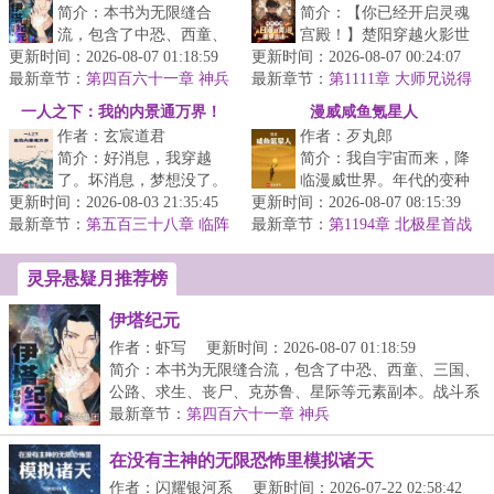
简介：本书为无限缝合
简介：【你已经开启灵魂
流，包含了中恐、西童、
宫殿！】楚阳穿越火影世
更新时间：2026-08-07 01:18:59
三国、公路、求生、丧
更新时间：2026-08-07 00:24:07
界，成为千手一族一员，
最新章节：
尸、克苏鲁、星际等元素
第四百六十一章 神兵
最新章节：
但似乎穿越的有点早，穿
第1111章 大师兄说得
副本。战斗系统...
对
越忍村都还...
一人之下：我的内景通万界！
漫威咸鱼氪星人
作者：玄宸道君
作者：歹丸郎
简介：好消息，我穿越
简介：我自宇宙而来，降
了。坏消息，梦想没了。
临漫威世界。年代的变种
更新时间：2026-08-03 21:35:45
额滴冠军梦，碎咧！好消
更新时间：2026-08-07 08:15:39
人就在身边，但社会依旧
最新章节：
息，自己这具身体觉醒成
第五百三十八章 临阵
最新章节：
安逸。在没有外置大脑的
第1194章 北极星首战
突破，天命之子的待遇
为了异人。坏...
协助下，我...
灵异悬疑月推荐榜
伊塔纪元
作者：虾写
更新时间：2026-08-07 01:18:59
简介：本书为无限缝合流，包含了中恐、西童、三国、
公路、求生、丧尸、克苏鲁、星际等元素副本。战斗系
统...
最新章节：
第四百六十一章 神兵
在没有主神的无限恐怖里模拟诸天
作者：闪耀银河系
更新时间：2026-07-22 02:58:42