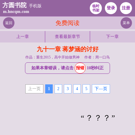
方圆书院
手机版
临时
登录
注册
书架
m.hncqm.com
免费阅读
返回
菜单
上一章
查看最新章节
下一章
九十一章 蒋梦涵的讨好
作品：重生2015，高中开始做男神
作者：周一口鸟
如果本章错误，请点击
报错
10秒纠正
上一页
1
2
3
4
5
下—页
　　                    “？？？”