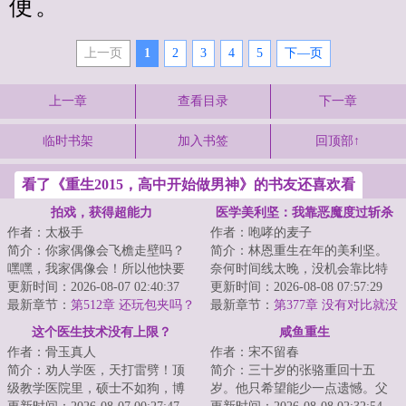
便。
上一页
1
2
3
4
5
下—页
上一章
查看目录
下一章
临时书架
加入书签
回顶部↑
看了《重生2015，高中开始做男神》的书友还喜欢看
拍戏，获得超能力
医学美利坚：我靠恶魔度过斩杀
作者：太极手
作者：咆哮的麦子
线
简介：你家偶像会飞檐走壁吗？
简介：林恩重生在年的美利坚。
嘿嘿，我家偶像会！所以他快要
奈何时间线太晚，没机会靠比特
塌房了。毕竟这只是小儿科。徒
更新时间：2026-08-07 02:40:37
币翻盘。无奈只能他只能先做好
更新时间：2026-08-08 07:57:29
手劈砖、刀劈子...
最新章节：
第512章 还玩包夹吗？
医生本职工作，...
最新章节：
第377章 没有对比就没
有伤害
这个医生技术没有上限？
咸鱼重生
作者：骨玉真人
作者：宋不留春
简介：劝人学医，天打雷劈！顶
简介：三十岁的张骆重回十五
级教学医院里，硕士不如狗，博
岁。他只希望能少一点遗憾。父