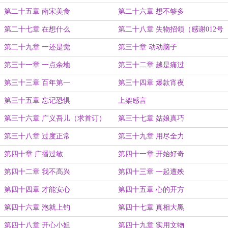
第二十五章 南宋美食
第二十六章 想不够多
第二十七章 在想什么
第二十八章 失物招领（感谢012号
盟主@云水莫负）
第二十九章 一还是觉
第三十章 动动脑子
第三十一章 一点余地
第三十二章 越是痛过
第三十三章 百年第一
第三十四章 爆款宵夜
第三十五章 忘记恐惧
上架感言
第三十六章 广义吾儿（求首订）
第三十七章 姑娘真巧
第三十八章 过度正常
第三十九章 用尽全力
第四十章 广播过敏
第四十一章 开始好奇
第四十二章 我不高兴
第四十三章 一起遭殃
第四十四章 才能安心
第四十五章 心的开方
第四十六章 泡就上钓
第四十七章 真相大黑
第四十八章 开心小姐
第四十九章 实用文物