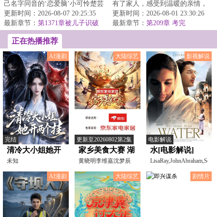
己名字同音的‘恋爱脑’小可怜楚芸
有了家人，感受到温暖的亲情，
一。原主不仅被人算计了工作，
更新时间：2026-08-07 20:25:35
全家人一起努力过上了富裕幸福
更新时间：2026-08-01 23:30:26
还被人哄骗...
最新章节：
第1371章被儿子识破
快乐的日子。...
最新章节：
第209章 考完
了
正在热播推荐
AI漫剧
大陆综艺
影视解说
完结
更新至20260802第2集
电影解说
清冷大小姐她开
家乡美食大赛 湖
水[电影解说]
两个挂
未知
南站
黄晓明李维嘉沈梦辰
LisaRay,JohnAbraham,Seem
王霏霏孟佳金莎孙丞
AI漫剧
大陆综艺
剧情片
潇李