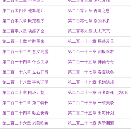
第二百零二章 不讲道义
第二百零三章 怎么发现
第二百零四章 他算老几
第二百零五章 再造之恩
第二百零六章 既定程序
第二百零七章 别的不多
第二百零八章 功能齐全
第二百零九章 忐忐忑忑
第二百一十章 推翻重来
第二百一十一章 屎很常见
第二百一十二章 意义同盟
第二百一十三章 割股奉君
第二百一十四章 什么关系
第二百一十五章 神仙哥哥
第二百一十六章 左右开弓
第二百一十七章 春夏秋冬
第二百一十八章 事实证明
第二百一十九章 求婚法规
第二百二十章 闭环计划
第二百二十一章 开者即死（为010
号盟主@上山打老虎额加更）
第二百二十二章 第二特长
第二百二十三章 一桩美谈
第二百二十四章 独立负责
第二百二十五章 出海计划
第二百二十六章 老鼠吃象
第二百二十七章 家学渊源