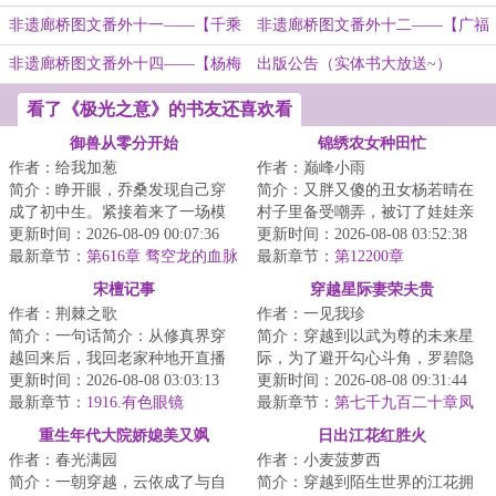
桥】
桥】
非遗廊桥图文番外十一——【千乘
非遗廊桥图文番外十二——【广福
桥】
桥】
非遗廊桥图文番外十四——【杨梅
出版公告（实体书大放送~）
洲桥】
看了《极光之意》的书友还喜欢看
御兽从零分开始
锦绣农女种田忙
作者：给我加葱
作者：巅峰小雨
简介：睁开眼，乔桑发现自己穿
简介：又胖又傻的丑女杨若晴在
成了初中生。紧接着来了一场模
村子里备受嘲弄，被订了娃娃亲
拟考。毕业她怕了吗？她怕
更新时间：2026-08-09 00:07:36
的男人逼迫跳河。再次醒来，身
更新时间：2026-08-08 03:52:38
了……这考的都什么...
最新章节：
第616章 骛空龙的血脉
体里灵魂被顶级...
最新章节：
第12200章
（二合一）
宋檀记事
穿越星际妻荣夫贵
作者：荆棘之歌
作者：一见我珍
简介：一句话简介：从修真界穿
简介：穿越到以武为尊的未来星
越回来后，我回老家种地开直播
际，为了避开勾心斗角，罗碧隐
卖菜了！修成金丹渡劫失败的宋
更新时间：2026-08-08 03:03:13
瞒了自己觉醒异能的事。谁知有
更新时间：2026-08-08 09:31:44
檀回到现代，发...
最新章节：
1916.有色眼镜
人不长眼非要找...
最新章节：
第七千九百二十章凤
冠跑了
重生年代大院娇媳美又飒
日出江花红胜火
作者：春光满园
作者：小麦菠萝西
简介：一朝穿越，云依成了与自
简介：穿越到陌生世界的江花拥