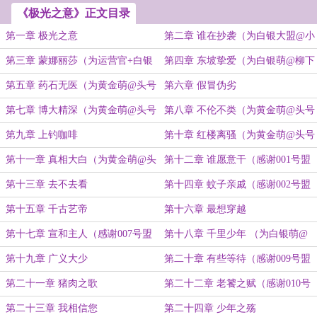
《极光之意》正文目录
第一章 极光之意
第二章 谁在抄袭（为白银大盟@小
刀锋利加更）
第三章 蒙娜丽莎（为运营官+白银
第四章 东坡挚爱（为白银萌@柳下
萌@逆风之蓝泪加更）
挥加更更更！）
第五章 药石无医（为黄金萌@头号
第六章 假冒伪劣
墨粉加更①②）
第七章 博大精深（为黄金萌@头号
第八章 不伦不类（为黄金萌@头号
墨粉加更③④）
墨粉加更⑤⑥）
第九章 上钓咖啡
第十章 红楼离骚（为黄金萌@头号
墨粉加更⑦⑧）
第十一章 真相大白（为黄金萌@头
第十二章 谁愿意干（感谢001号盟
号墨粉加更⑨⑩）
主@程_达）
第十三章 去不去看
第十四章 蚊子亲戚（感谢002号盟
主@萧潇潇雨）
第十五章 千古艺帝
第十六章 最想穿越
第十七章 宣和主人（感谢007号盟
第十八章 千里少年 （为白银萌@
主@子车沉琚）
幻羽加更）
第十九章 广义大少
第二十章 有些等待（感谢009号盟
主@煲仔肘子）
第二十一章 猪肉之歌
第二十二章 老饕之赋（感谢010号
盟主@上山打老虎额）
第二十三章 我相信您
第二十四章 少年之殇