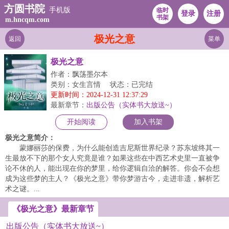
方圆书院
手机版
临时
登录
注册
书架
m.hncqm.com
极光之意
返回
菜单
极光之意
作者：飘荡墨尔本
类别：女生言情
状态：已完结
更新时间：2024-12-31 12:37:29
最新章节：
出版公告（实体书大放送~）
开始阅读
加入书架
极光之意简介：
蒙娜丽莎的保费，为什么能创造吉尼斯世界纪录？苏东坡终其一
生最放不下的那个女人究竟是谁？如果这些在中西艺术史里一直被争
论不休的人，能出现在你的梦里，给你逻辑自洽的解答。你会不会想
成为这些梦的主人？《极光之意》带你梦游古今，走进非遗，解析艺
术之谜。...
《极光之意》最新章节
出版公告（实体书大放送~）