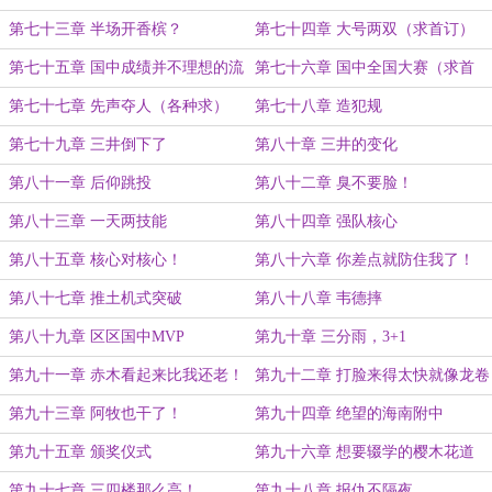
第七十三章 半场开香槟？
第七十四章 大号两双（求首订）
第七十五章 国中成绩并不理想的流
第七十六章 国中全国大赛（求首
川枫
订）
第七十七章 先声夺人（各种求）
第七十八章 造犯规
第七十九章 三井倒下了
第八十章 三井的变化
第八十一章 后仰跳投
第八十二章 臭不要脸！
第八十三章 一天两技能
第八十四章 强队核心
第八十五章 核心对核心！
第八十六章 你差点就防住我了！
第八十七章 推土机式突破
第八十八章 韦德摔
第八十九章 区区国中MVP
第九十章 三分雨，3+1
第九十一章 赤木看起来比我还老！
第九十二章 打脸来得太快就像龙卷
风！
第九十三章 阿牧也干了！
第九十四章 绝望的海南附中
第九十五章 颁奖仪式
第九十六章 想要辍学的樱木花道
第九十七章 三四楼那么高！
第九十八章 报仇不隔夜