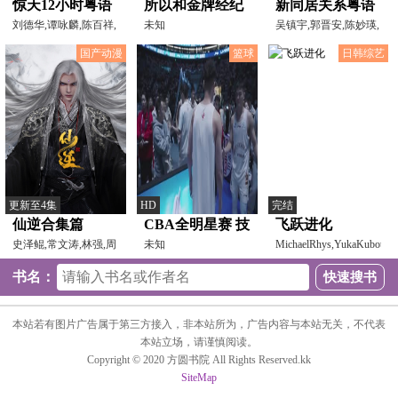
惊天12小时粤语
所以和金牌经纪
新同居关系粤语
刘德华,谭咏麟,陈百祥,
人在一起了
未知
吴镇宇,郭晋安,陈妙瑛,
曾志伟,罗美薇,梁家
袁洁莹
国产动漫
篮球
日韩综艺
更新至4集
HD
完结
仙逆合集篇
CBA全明星赛 技
飞跃进化
史泽鲲,常文涛,林强,周
巧大赛 20240302
未知
MichaelRhys,YukaKubota,Yu
湘宁
书名：
本站若有图片广告属于第三方接入，非本站所为，广告内容与本站无关，不代表
本站立场，请谨慎阅读。
Copyright © 2020 方圆书院 All Rights Reserved.kk
SiteMap