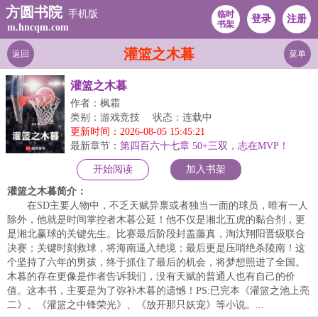
方圆书院
手机版
临时
登录
注册
书架
m.hncqm.com
灌篮之木暮
返回
菜单
灌篮之木暮
作者：枫霜
类别：游戏竞技
状态：连载中
更新时间：2026-08-05 15:45:21
最新章节：
第四百六十七章 50+三双，志在MVP！
开始阅读
加入书架
灌篮之木暮简介：
在SD主要人物中，不乏天赋异禀或者独当一面的球员，唯有一人
除外，他就是时间掌控者木暮公延！他不仅是湘北五虎的黏合剂，更
是湘北赢球的关键先生。比赛最后阶段封盖藤真，淘汰翔阳晋级联合
决赛；关键时刻救球，将海南逼入绝境；最后更是压哨绝杀陵南！这
个坚持了六年的男孩，终于抓住了最后的机会，将梦想照进了全国。
木暮的存在更像是作者告诉我们，没有天赋的普通人也有自己的价
值。这本书，主要是为了弥补木暮的遗憾！PS:已完本《灌篮之池上亮
二》、《灌篮之中锋荣光》、《放开那只妖宠》等小说。...