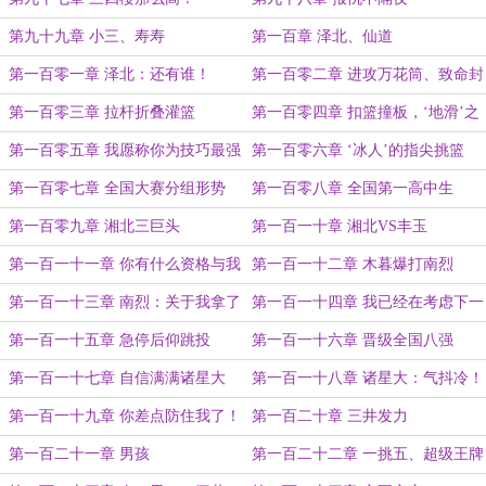
第九十九章 小三、寿寿
第一百章 泽北、仙道
第一百零一章 泽北：还有谁！
第一百零二章 进攻万花筒、致命封
盖
第一百零三章 拉杆折叠灌篮
第一百零四章 扣篮撞板，‘地滑’之
秀
第一百零五章 我愿称你为技巧最强
第一百零六章 ‘冰人’的指尖挑篮
第一百零七章 全国大赛分组形势
第一百零八章 全国第一高中生
第一百零九章 湘北三巨头
第一百一十章 湘北VS丰玉
第一百一十一章 你有什么资格与我
第一百一十二章 木暮爆打南烈
相提并论！
第一百一十三章 南烈：关于我拿了
第一百一十四章 我已经在考虑下一
御子柴剧本……
轮的对手了！
第一百一十五章 急停后仰跳投
第一百一十六章 晋级全国八强
第一百一十七章 自信满满诸星大
第一百一十八章 诸星大：气抖冷！
第一百一十九章 你差点防住我了！
第一百二十章 三井发力
第一百二十一章 男孩
第一百二十二章 一挑五、超级王牌