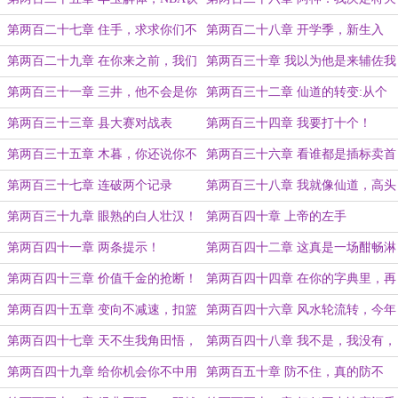
水机管理员
赋带到陵南！
第两百二十七章 住手，求求你们不
第两百二十八章 开学季，新生入
要再打了！
队！
第两百二十九章 在你来之前，我们
第两百三十章 我以为他是来辅佐我
就已经是总冠军了！
的！
第两百三十一章 三井，他不会是你
第两百三十二章 仙道的转变:从个
失散多年的弟弟吧？
人英雄到团队领袖！
第两百三十三章 县大赛对战表
第两百三十四章 我要打十个！
第两百三十五章 木暮，你还说你不
第两百三十六章 看谁都是插标卖首
会武功！
之辈！
第两百三十七章 连破两个记录
第两百三十八章 我就像仙道，高头
就像三井！
第两百三十九章 眼熟的白人壮汉！
第两百四十章 上帝的左手
第两百四十一章 两条提示！
第两百四十二章 这真是一场酣畅淋
漓的单挑！
第两百四十三章 价值千金的抢断！
第两百四十四章 在你的字典里，再
也没有非惯用手这个名称！
第两百四十五章 变向不减速，扣篮
第两百四十六章 风水轮流转，今年
不挂筐！
到我家！
第两百四十七章 天不生我角田悟，
第两百四十八章 我不是，我没有，
球道万古如长夜！
别瞎说！
第两百四十九章 给你机会你不中用
第两百五十章 防不住，真的防不