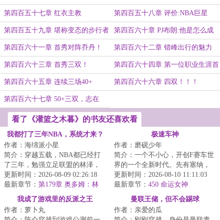
水！
第四百五十七章 红衣主教
第四百五十八章 评价:NBA巨星
第四百五十九章 堪称变态的步行者
第四百六十章 PJ布朗:他是怎么成
新秀阵容
为状元的？
第四百六十一章 首秀对阵乔丹！
第四百六十二章 错峰出行的魅力
第四百六十三章 首秀三双！
第四百六十四章 第一位职业生涯首
月获得月最佳球员
第四百六十五章 连续三场40+
第四百六十六章 四双！！！
第四百六十七章 50+三双，志在
MVP！
看了《灌篮之木暮》的书友还喜欢看
我都打了三年NBA，系统才来？
极速车神
作者：海绵派小星
作者：磨砚少年
简介：穿越五载，NBA都已经打
简介：一个不小心，开创F赛车世
了三年，勉强立足联盟的林泽，
界的一个全新时代。先有塞纳，
正计划着刷刷数据，再拿一份合
更新时间：2026-08-09 02:26:18
再有舒马赫，然后就是...
更新时间：2026-08-10 11:11:03
同的时候，系统...
最新章节：
第179章 奥多姆：林
最新章节：
450 命运女神
泽，你就是个抱大腿的！林泽的
我成了游戏里的反派之王
曼联王储，但不会踢球
下马威！【求订阅】
作者：萝卜丸
作者：亲爱的瓜
简介：陈仑穿越到游戏公测前一
简介：刚刚穿越，身份是曼联青