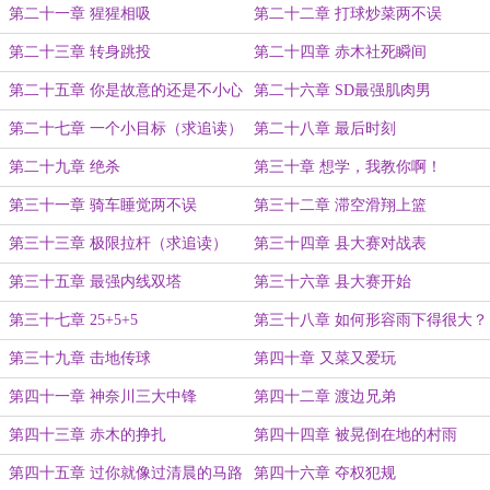
第二十一章 猩猩相吸
第二十二章 打球炒菜两不误
第二十三章 转身跳投
第二十四章 赤木社死瞬间
第二十五章 你是故意的还是不小心
第二十六章 SD最强肌肉男
的
第二十七章 一个小目标（求追读）
第二十八章 最后时刻
第二十九章 绝杀
第三十章 想学，我教你啊！
第三十一章 骑车睡觉两不误
第三十二章 滞空滑翔上篮
第三十三章 极限拉杆（求追读）
第三十四章 县大赛对战表
第三十五章 最强内线双塔
第三十六章 县大赛开始
第三十七章 25+5+5
第三十八章 如何形容雨下得很大？
第三十九章 击地传球
第四十章 又菜又爱玩
第四十一章 神奈川三大中锋
第四十二章 渡边兄弟
第四十三章 赤木的挣扎
第四十四章 被晃倒在地的村雨
第四十五章 过你就像过清晨的马路
第四十六章 夺权犯规