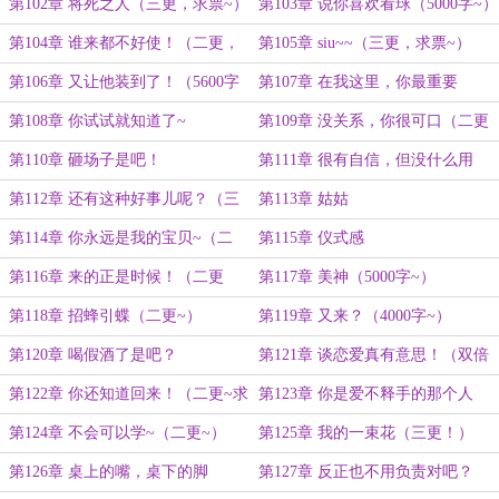
第102章 将死之人（三更，求票~）
第103章 说你喜欢看球（5000字~）
第104章 谁来都不好使！（二更，
第105章 siu~~（三更，求票~）
求票~）
第106章 又让他装到了！（5600字
第107章 在我这里，你最重要
~）
第108章 你试试就知道了~
第109章 没关系，你很可口（二更
~）
第110章 砸场子是吧！
第111章 很有自信，但没什么用
（二更，求票~）
第112章 还有这种好事儿呢？（三
第113章 姑姑
更~求票！）
第114章 你永远是我的宝贝~（二
第115章 仪式感
更）
第116章 来的正是时候！（二更
第117章 美神（5000字~）
～）
第118章 招蜂引蝶（二更~）
第119章 又来？（4000字~）
第120章 喝假酒了是吧？
第121章 谈恋爱真有意思！（双倍
月票！！）
第122章 你还知道回来！（二更~求
第123章 你是爱不释手的那个人
票~）
第124章 不会可以学~（二更~）
第125章 我的一束花（三更！）
第126章 桌上的嘴，桌下的脚
第127章 反正也不用负责对吧？