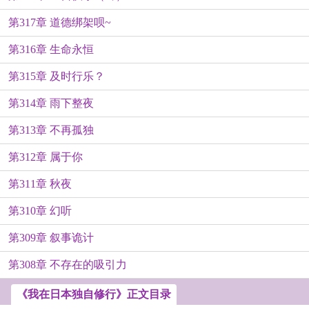
第317章 道德绑架呗~
第316章 生命永恒
第315章 及时行乐？
第314章 雨下整夜
第313章 不再孤独
第312章 属于你
第311章 秋夜
第310章 幻听
第309章 叙事诡计
第308章 不存在的吸引力
《我在日本独自修行》正文目录