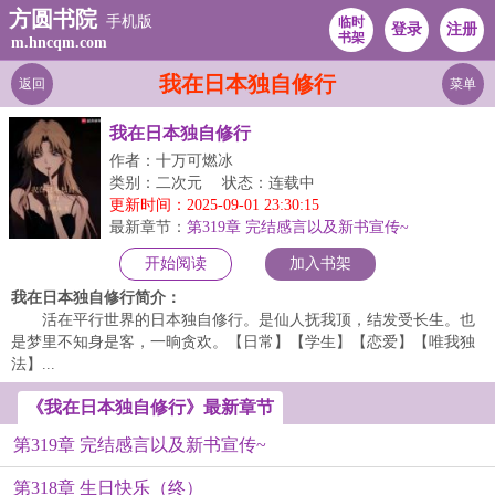
方圆书院
手机版
临时
登录
注册
书架
m.hncqm.com
我在日本独自修行
返回
菜单
我在日本独自修行
作者：十万可燃冰
类别：二次元
状态：连载中
更新时间：2025-09-01 23:30:15
最新章节：
第319章 完结感言以及新书宣传~
开始阅读
加入书架
我在日本独自修行简介：
活在平行世界的日本独自修行。是仙人抚我顶，结发受长生。也
是梦里不知身是客，一晌贪欢。【日常】【学生】【恋爱】【唯我独
法】...
《我在日本独自修行》最新章节
第319章 完结感言以及新书宣传~
第318章 生日快乐（终）