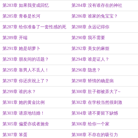
第283章 如果我变成回忆
第284章 没有谁存在的神社
第285章 青春是长河
第286章 谁家的兔宝宝？
第287章 给你准备了一套性感的死
第288章 永远记得你
库水~
第289章 开端
第290章 我不需要
第291章 她是胡萝卜
第292章 美女的麻烦
第293章 朋友间的话题？
第294章 谁是证人？
第295章 靠男人不丢人！
第296章 隐患？
第297章 你还庆祝上了？
第298章 矫情的确是病
第299章 谁的水？
第300章 肚子都被弄大了~
第301章 她的黄金比例
第302章 在学校当然很刺激
第303章 请原地结婚！
第304章 请不要留下缺憾
第305章 偏爱亦或者施舍
第306章 给你一个家
第307章 笨蛋
第308章 不存在的吸引力