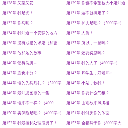
第128章 又菜又爱...
第129章 你也不希望被大小姐知道
吧？（5000字！）
第130章 我是光！
第131章 这不就搞定了？
第132章 你马呢？
第133章 护夫是吧？（5000字~）
第134章 我知道一个安静的地方...
第135章 人质！
（5000字~）
第136章 没有戒指的求婚（加更
第137章 所以，一起吗？
1！）
第138章 他和她的故事
第139章 还要奖励吗？
第140章 记得洗脚～
第141章 我的人了（4600字~）
第142章 胜负未分？
第143章 坏学生，好老师~
第144章 谁的先兵后礼？（5200字
第145章 小姑，救我！
~）
第146章 最知恩图报的一集
第147章 你要什么气氛？
第148章 谁来不一样？（4000
第149章 山雨欲来风满楼
字！）
第150章 卖保险是吧？（4000字~）
第151章 我讨厌你的体面
第152章 我最擅长处理渣男了！
第153章 全都属于你（8000字大