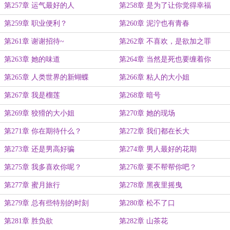
第257章 运气最好的人
第258章 是为了让你觉得幸福
第259章 职业便利？
第260章 泥泞也有青春
第261章 谢谢招待~
第262章 不喜欢，是欲加之罪
第263章 她的味道
第264章 当然是死也要缠着你
第265章 人类世界的新蝴蝶
第266章 粘人的大小姐
第267章 我是榴莲
第268章 暗号
第269章 狡猾的大小姐
第270章 她的现场
第271章 你在期待什么？
第272章 我们都在长大
第273章 还是男高好骗
第274章 男人最好的花期
第275章 我多喜欢你呢？
第276章 要不帮帮你吧？
第277章 蜜月旅行
第278章 黑夜里摇曳
第279章 总有些特别的时刻
第280章 松不了口
第281章 胜负欲
第282章 山茶花