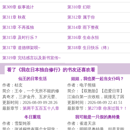
第309章 叙事诡计
第310章 幻听
第311章 秋夜
第312章 属于你
第313章 不再孤独
第314章 雨下整夜
第315章 及时行乐？
第316章 生命永恒
第317章 道德绑架呗~
第318章 生日快乐（终）
第319章 完结感言以及新书宣传~
看了《我在日本独自修行》的书友还喜欢看
仙王的日常生活
姐姐，我也要一起当女仆吗？
作者：枯玄
作者：电子熊猫
简介：王令，一个无所不能的修
简介：【双胞胎】【恋爱日常】
真奇才，三岁金丹、五岁元婴、
江渝白第一次收租，就撞见了因
七岁化神……作为这个世界上几
更新时间：2026-08-09 09:28:26
为没钱交租而对房东苦苦哀求的
更新时间：2026-08-09 22:41:51
乎无所不能的存...
最新章节：
第两千五百五十八章
双胞胎姐妹林见...
最新章节：
第273章 你亲过我？！
一门生意
冬日重现
我可能是一只假的奥特曼
作者：雪梨炖茶
作者：雀道天凉
简介：张述桐曾有两个女同学：
简介：明明是奥特曼，却是充能