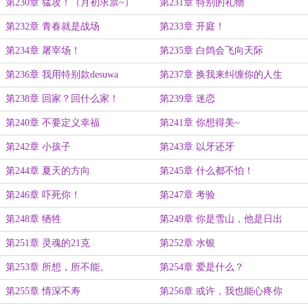
第230章 猛攻！（月初求票~）
第231章 特别的礼物
第232章 青春就是战场
第233章 开庭！
第234章 屠宰场！
第235章 白鸽会飞向天际
第236章 我用特别款desuwa
第237章 换我来纠缠你的人生
第238章 回家？回什么家！
第239章 迷恋
第240章 不要定义幸福
第241章 你想得美~
第242章 小孩子
第243章 以牙还牙
第244章 夏天的方向
第245章 什么都不怕！
第246章 吓死你！
第247章 考验
第248章 牺牲
第249章 你是雪山，他是日出
第251章 灵魂的21克
第252章 水银
第253章 所想，所不能。
第254章 爱是什么？
第255章 情深不寿
第256章 或许，我也能心疼你